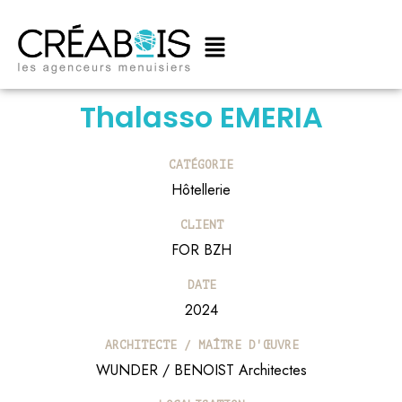
Main
Aller
Menu
au
contenu
Thalasso EMERIA
CATÉGORIE
Hôtellerie
CLIENT
FOR BZH
DATE
2024
ARCHITECTE / MAÎTRE D'ŒUVRE
WUNDER / BENOIST Architectes