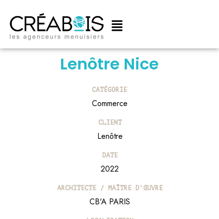
Main
Aller
Menu
au
contenu
Lenôtre Nice
CATÉGORIE
Commerce
CLIENT
Lenôtre
DATE
2022
ARCHITECTE / MAÎTRE D'ŒUVRE
CB'A PARIS