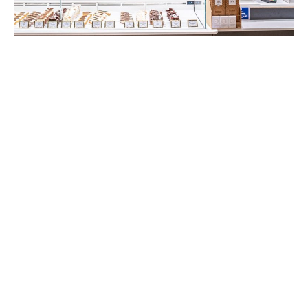
CREABOIS est une SCOP spécialisée dans la
conception, la fabrication et l’installation
d’agencements, à destination des hôtels, des
lieux de vente, des bureaux et de la GMS.
Installée depuis plus de 30 ans à Monterfil
(35), l'entreprise accompagne ses clients
nationaux dans toutes les étapes de leur projet.